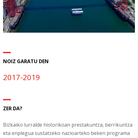
NOIZ GARATU DEN
2017-2019
ZER DA?
Bizkaiko lurralde historikoan prestakuntza, berrikuntza
eta enplegua sustatzeko nazioarteko beken programa