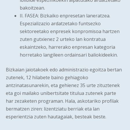
ibilbide espezifikoekin aipatutako ardatzetako
bakoitzean.
II. FASEA: Bizkaiko enpresetan laneratzea.
Espezializazio ardatzetako funtsezko
sektoreetako enpresek konpromisoa hartzen
zuten gutxienez 2 urteko lan kontratua
eskaintzeko, harrerako enpresan kategoria
horretako langileen ordainsari baliokideekin.
Bizkaian jaiotakoek edo administrazio egoitza bertan
zutenek, 12 hilabete baino gehiagoko
antzinatasunarekin, eta gehienez 35 urte zituztenek
eta goi mailako unibertsitate titulua zutenek parte
har zezaketen programan. Hala, askotariko profilak
bermatzen ziren: lizentziatu berriak eta lan
esperientzia zuten hautagaiak, besteak beste.