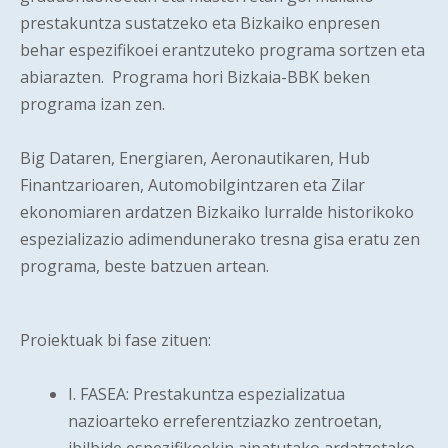
prestakuntza sustatzeko eta Bizkaiko enpresen
behar espezifikoei erantzuteko programa sortzen eta
abiarazten. Programa hori Bizkaia-BBK beken
programa izan zen.
Big Dataren, Energiaren, Aeronautikaren, Hub
Finantzarioaren, Automobilgintzaren eta Zilar
ekonomiaren ardatzen Bizkaiko lurralde historikoko
espezializazio adimendunerako tresna gisa eratu zen
programa, beste batzuen artean.
Proiektuak bi fase zituen:
I. FASEA: Prestakuntza espezializatua
nazioarteko erreferentziazko zentroetan,