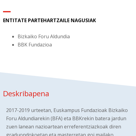
ENTITATE PARTEHARTZAILE NAGUSIAK
Bizkaiko Foru Aldundia
BBK Fundazioa
Deskribapena
2017-2019 urteetan, Euskampus Fundazioak Bizkaiko
Foru Aldundiarekin (BFA) eta BBKrekin batera jardun
zuen lanean nazioartean erreferentziazkoak diren
graduondokoetan eta masterretan goi mailako