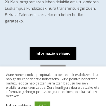
2019an, programaren lehen deialdia amaitu ondoren,
Euskampus Fundazioak hura transferitu egin zuen,
Bizkaia Talenten ezartzeko eta behin betiko
garatzeko.
Informazio gehiago
Itzuli
Gune honek cookie propioak eta besteenak erabiltzen ditu
nabigazio esperientzia hobetzeko. Gure politika honartzen
baduzu edota nabigatzen jarraitzen baduzu beraien
erabilera onartzen zaude. Zure konfigurazioa aldatzeko eta
infomazio gehiago jasotzeko gure cookien politika irakurri
dezakezu.
Euskampus 2026 |
Lege informazioa
Irakurri gehiago
Onartu